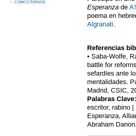
COMO CITARNOS
Esperanza
de
A'
poema en hebreo;
Algranati
.
Referencias bib
• Saba-Wolfe, R
battle for reform
sefardíes ante l
mentalidades. P
Madrid, CSIC, 20
Palabras Clave
escritor, rabino 
Esperanza, Allia
Abraham Danon, 