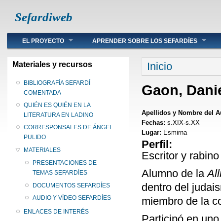
Sefardiweb
Main menu
EL PROYECTO
APRENDER SOBRE LOS SEFARDÍES
Se encuentra ust
Materiales y recursos
Inicio
BIBLIOGRAFÍA SEFARDÍ
Gaon, Dani
COMENTADA
QUIÉN ES QUIÉN EN LA
Apellidos y Nombre del A
LITERATURA EN LADINO
Fechas:
s.XIX-s.XX
CORRESPONSALES DE ÁNGEL
Lugar:
Esmirna
PULIDO
Perfil:
MATERIALES
Escritor y rabin
PRESENTACIONES DE
Alumno de la
All
TEMAS SEFARDÍES
dentro del judai
DOCUMENTOS SEFARDÍES
AUDIO Y VÍDEO SEFARDÍES
miembro de la cor
ENLACES DE INTERÉS
Participó en uno