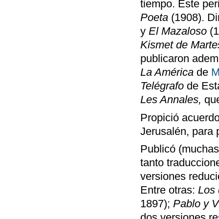
tiempo. Este per
Poeta
(1908). Di
y
El Mazaloso
(1
Kismet de Mart
publicaron adem
La América
de
M
Telégrafo
de Esta
Les Annales,
qu
Propició acuerdo
Jerusalén, para p
Publicó (muchas 
tanto traduccio
versiones reduci
Entre otras:
Los 
1897);
Pablo y V
dos versiones r