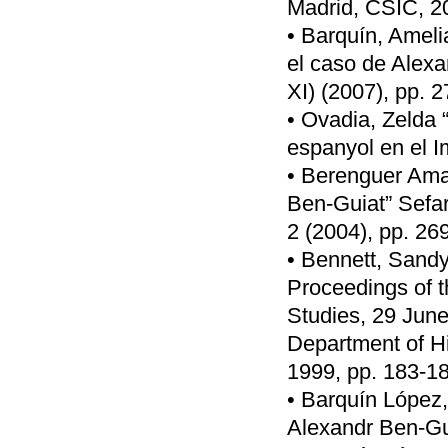
Madrid, CSIC, 20
• Barquín, Ameli
el caso de Alex
XI) (2007), pp. 2
• Ovadia, Zelda 
espanyol en el I
• Berenguer Ama
Ben-Guiat” Sefar
2 (2004), pp. 26
• Bennett, Sand
Proceedings of 
Studies, 29 June
Department of H
1999, pp. 183-1
• Barquín López,
Alexandr Ben-Gui