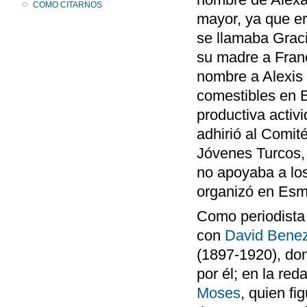
COMO CITARNOS
mayor, ya que er
se llamaba Graci
su madre a Franc
nombre a Alexis 
comestibles en E
productiva activ
adhirió al Comit
Jóvenes Turcos,
no apoyaba a los
organizó en Esm
Como periodista
con
David Bene
(1897-1920), don
por él; en la re
Moses
, quien fi