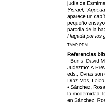
judía de Esmirna
Yisrael,
`Aqueda
aparece un capít
pequeño ensayo
parodia de la ha
Hagadá por los 
TMAP, PDM
Referencias bib
· Bunis, David M
Judezmo: A Prev
eds., Ovras son
Díaz-Mas, Leioa,
• Sánchez, Rosa 
la modernidad: l
en Sánchez, Rosa