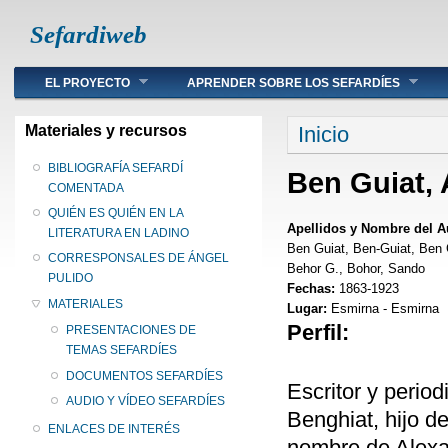
Sefardiweb
Main menu
EL PROYECTO
APRENDER SOBRE LOS SEFARDÍES
Se encuentra ust
Materiales y recursos
Inicio
BIBLIOGRAFÍA SEFARDÍ
Ben Guiat,
COMENTADA
QUIÉN ES QUIÉN EN LA
Apellidos y Nombre del A
LITERATURA EN LADINO
Ben Guiat, Ben-Guiat, Ben G
CORRESPONSALES DE ÁNGEL
Behor G., Bohor, Sando
PULIDO
Fechas:
1863-1923
MATERIALES
Lugar:
Esmirna - Esmirna
Perfil:
PRESENTACIONES DE
TEMAS SEFARDÍES
DOCUMENTOS SEFARDÍES
Escritor y perio
AUDIO Y VÍDEO SEFARDÍES
Benghiat, hijo d
ENLACES DE INTERÉS
nombre de Alexan