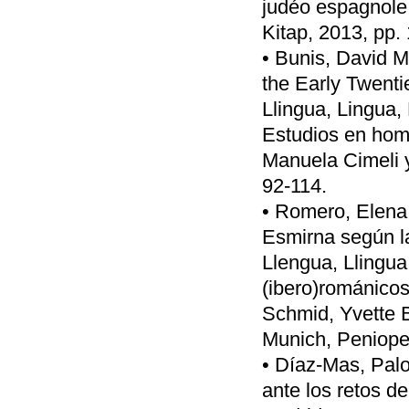
judéo espagnole,
Kitap, 2013, pp.
• Bunis, David M
the Early Twent
Llingua, Lingua,
Estudios en home
Manuela Cimeli 
92-114.
• Romero, Elena 
Esmirna según l
Llengua, Llingua
(ibero)románicos
Schmid, Yvette 
Munich, Peniope
• Díaz-Mas, Pal
ante los retos d