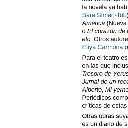
la novela ya hab
Sara Simán-Tob
América
(Nueva 
o
El corazón de 
etc.
Otros autor
Eliya Carmona
Para el teatro 
en las que inclu
Tresoro de Yeru
Jurnal de un re
Alberto
,
Mi yern
Periódicos com
críticas de estas
Otras obras suy
es un diario de 