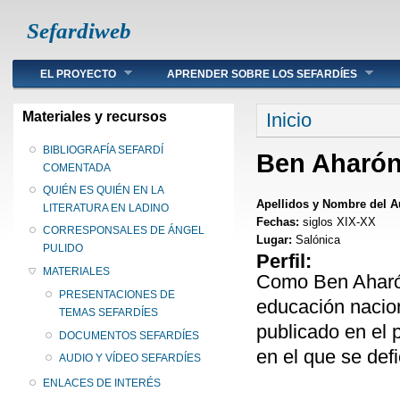
Sefardiweb
Main menu
EL PROYECTO
APRENDER SOBRE LOS SEFARDÍES
Se encuentra ust
Materiales y recursos
Inicio
BIBLIOGRAFÍA SEFARDÍ
Ben Aharó
COMENTADA
QUIÉN ES QUIÉN EN LA
Apellidos y Nombre del A
LITERATURA EN LADINO
Fechas:
siglos XIX-XX
CORRESPONSALES DE ÁNGEL
Lugar:
Salónica
PULIDO
Perfil:
MATERIALES
Como Ben Aharón 
PRESENTACIONES DE
educación nacion
TEMAS SEFARDÍES
publicado en el 
DOCUMENTOS SEFARDÍES
en el que se def
AUDIO Y VÍDEO SEFARDÍES
ENLACES DE INTERÉS