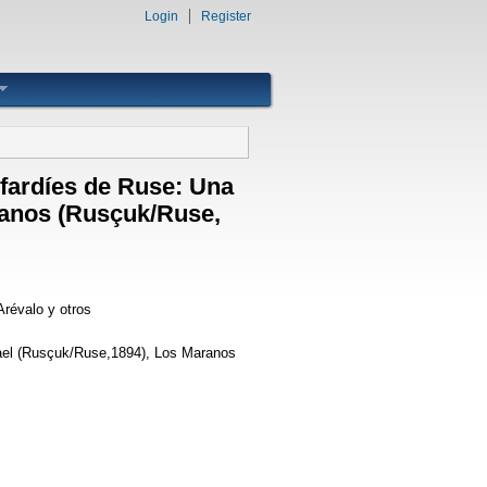
Login
Register
efardíes de Ruse: Una
aranos (Rusçuk/Ruse,
révalo y otros
srael (Rusçuk/Ruse,1894), Los Maranos