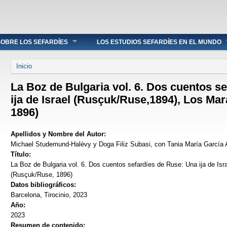
OBRE LOS SEFARDÍES
LOS ESTUDIOS SEFARDÍES EN EL MUNDO
Se encuentra usted aquí
Inicio
La Boz de Bulgaria vol. 6. Dos cuentos s
ija de Israel (Rusçuk/Ruse,1894), Los M
1896)
Apellidos y Nombre del Autor:
Michael Studemund-Halévy y Doga Filiz Subasi, con Tania María García A
Título:
La Boz de Bulgaria vol. 6. Dos cuentos sefardíes de Ruse: Una ija de I
(Rusçuk/Ruse, 1896)
Datos bibliográficos:
Barcelona, Tirocinio, 2023
Año:
2023
Resumen de contenido: