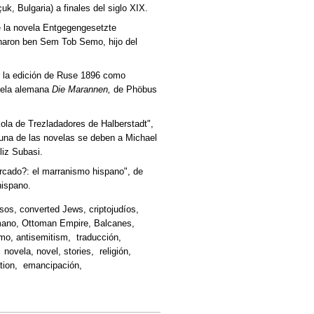
, Bulgaria) a finales del siglo XIX.
e la novela Entgegengesetzte
Aharon ben Sem Tob Semo, hijo del
en la edición de Ruse 1896 como
ovela alemana
Die Marannen,
de Phöbus
kola de Trezladadores de Halberstadt",
una de las novelas se deben a Michael
liz Subasi.
mercado?: el marranismo hispano", de
hispano.
ersos, converted Jews, criptojudíos,
omano, Ottoman Empire, Balcanes,
mo, antisemitism, traducción,
novela, novel, stories, religión,
ation, emancipación,