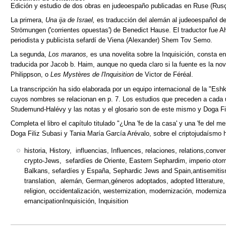
Edición y estudio de dos obras en judeoespaño publicadas en Ruse (Rusçuk
La primera,
Una ija de Israel,
es traducción del alemán al judeoespañol d
Strömungen ('corrientes opuestas') de Benedict Hause. El traductor fue 
periodista y publicista sefardí de Viena (Alexander) Shem Tov Semo.
La segunda,
Los maranos,
es una novelita sobre la Inquisición, consta 
traducida por Jacob b. Haim, aunque no queda claro si la fuente es la n
Philippson, o
Les Mystères de l'Inquisition
de Victor de Féréal.
La transcripción ha sido elaborada por un equipo internacional de la "Esh
cuyos nombres se relacionan en p. 7. Los estudios que preceden a cada 
Studemund-Halévy y las notas y el glosario son de este mismo y Doga Fi
Completa el libro el capítulo titulado "¿Una 'fe de la casa' y una 'fe del 
Doga Filiz Subasi y Tania María García Arévalo, sobre el criptojudaísmo 
historia, History, influencias, Influences, relaciones, relations,conv
crypto-Jews, sefardíes de Oriente, Eastern Sephardim, imperio ot
Balkans, sefardíes y España, Sephardic Jews and Spain,antisemitis
translation, alemán, German,géneros adoptados, adopted litterature, 
religion, occidentalización, westernization, modernización, moderniz
emancipationInquisición, Inquisition