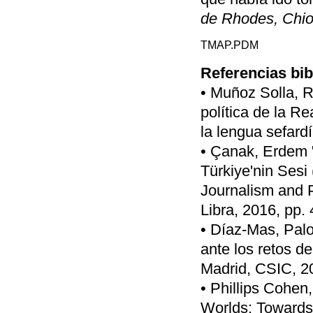
de Rhodes, Chio,
TMAP.PDM
Referencias bib
• Muñoz Solla, 
política de la R
la lengua sefard
• Çanak, Erdem 
Türkiye'nin Sesi 
Journalism and P
Libra, 2016, pp.
• Díaz-Mas, Pal
ante los retos d
Madrid, CSIC, 20
• Phillips Cohen
Worlds: Towards