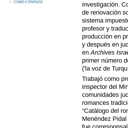
COMO CITARNOS
investigación. 
de renovación soc
sistema impuest
profesor y tradu
producción en pr
y después en ju
en
Archives Israé
primer número de
('la voz de Turquí
Trabajó como pr
inspector del Mi
comunidades judí
romances tradic
“Catálogo del r
Menéndez Pidal
fue corresponsa