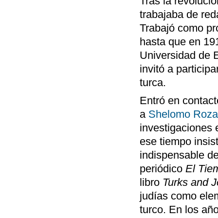
Tras la revoluci
trabajaba de red
Trabajó como pro
hasta que en 191
Universidad de E
invitó a particip
turca.
Entró en contac
a
Shelomo Roza
investigaciones e
ese tiempo insis
indispensable de
periódico
El Tie
libro
Turks and 
judías como elem
turco. En los añ