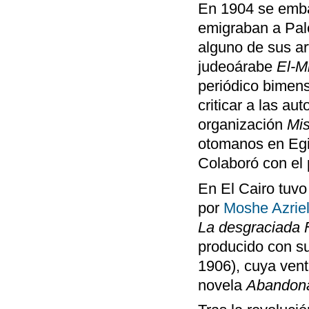
En 1904 se emba
emigraban a Pale
alguno de sus ar
judeoárabe
El-M
periódico bimen
criticar a las au
organización
Mis
otomanos en Egip
Colaboró con el
En El Cairo tuvo
por
Moshe Azrie
La desgraciada 
producido con su
1906), cuya vent
novela
Abandona