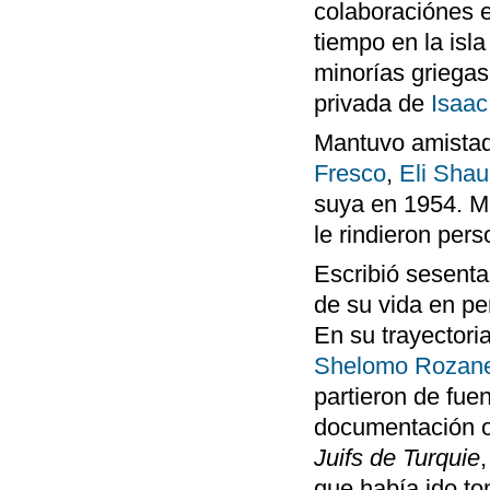
colaboraciónes e
tiempo en la isla
minorías griegas,
privada de
Isaac
Mantuvo amistade
Fresco
,
Eli Shau
suya en 1954. Mu
le rindieron per
Escribió sesenta 
de su vida en pe
En su trayector
Shelomo Rozan
partieron de fuen
documentación of
Juifs de Turquie
que había ido to