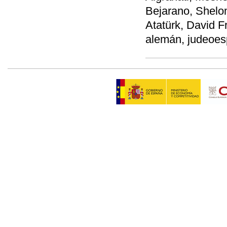
Bejarano, Shel
Atatürk, David F
alemán, judeoesp