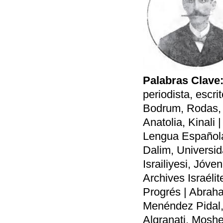
Palabras Clave
periodista, escrit
Bodrum, Rodas, 
Anatolia, Kinali 
Lengua Española
Dalim, Universid
Israiliyesi, Jóv
Archives Israélit
Progrés | Abrah
Menéndez Pidal,
Algranati, Mosh