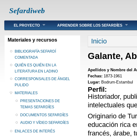
Sefardiweb
Main menu
EL PROYECTO
APRENDER SOBRE LOS SEFARDÍES
Se encuentra ust
Materiales y recursos
Inicio
BIBLIOGRAFÍA SEFARDÍ
Galante, A
COMENTADA
QUIÉN ES QUIÉN EN LA
Apellidos y Nombre del A
LITERATURA EN LADINO
Fechas:
1873-1961
CORRESPONSALES DE ÁNGEL
Lugar:
Bodrum-Estambul
PULIDO
Perfil:
MATERIALES
Historiador, publ
PRESENTACIONES DE
intelectuales qu
TEMAS SEFARDÍES
Originario de Tur
DOCUMENTOS SEFARDÍES
AUDIO Y VÍDEO SEFARDÍES
educación rica e
ENLACES DE INTERÉS
francés, árabe, t