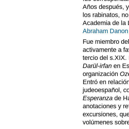
Años después, y 
los rabinatos, n
Academia de la L
Abraham Danon
Fue miembro del
activamente a fav
tercio del s.XIX.
Darül-irfan
en Es
organización
Oz
Entró en relación
judeoespañol, 
Esperanza
de Ha
anotaciones y re
excursiones, qu
volúmenes sobre 