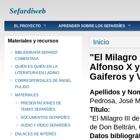
Sefardiweb
Main menu
EL PROYECTO
APRENDER SOBRE LOS SEFARDÍES
Se encuentra ust
Materiales y recursos
Inicio
BIBLIOGRAFÍA SEFARDÍ
"El Milagro 
COMENTADA
Alfonso X y
QUIÉN ES QUIÉN EN LA
LITERATURA EN LADINO
Gaiferos y 
CORRESPONSALES DE ÁNGEL
PULIDO
Apellidos y No
MATERIALES
Pedrosa, José 
PRESENTACIONES DE
Título:
TEMAS SEFARDÍES
"El Milagro III 
DOCUMENTOS SEFARDÍES
de Don Beltrán, 
AUDIO Y VÍDEO SEFARDÍES
Datos bibliográ
ENLACES DE INTERÉS