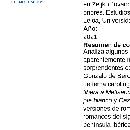
COMO CITARNOS
en Zeljko Jovan
onores. Estudio
Leioa, Universid
Año:
2021
Resumen de co
Analiza algunos
aparentemente m
sorprendentes con
Gonzalo de Berce
de tema caroling
libera a Melisen
pie blanco
y
Caz
versiones de ro
romances del sig
península ibéric