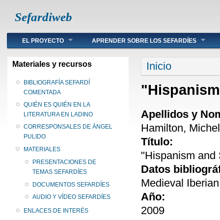
Sefardiweb
Main menu
EL PROYECTO
APRENDER SOBRE LOS SEFARDÍES
Se encuentra ust
Materiales y recursos
Inicio
BIBLIOGRAFÍA SEFARDÍ
"Hispanism
COMENTADA
QUIÉN ES QUIÉN EN LA
Apellidos y No
LITERATURA EN LADINO
Hamilton, Michel
CORRESPONSALES DE ÁNGEL
PULIDO
Título:
MATERIALES
"Hispanism and 
PRESENTACIONES DE
Datos bibliográ
TEMAS SEFARDÍES
Medieval Iberian
DOCUMENTOS SEFARDÍES
Año:
AUDIO Y VÍDEO SEFARDÍES
2009
ENLACES DE INTERÉS