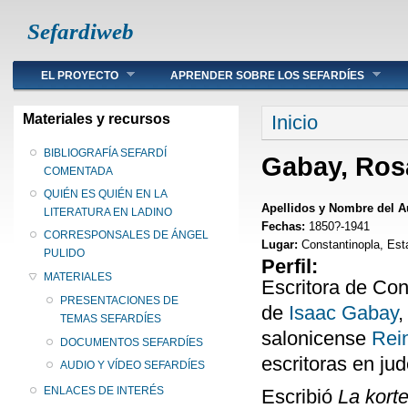
Sefardiweb
Main menu
EL PROYECTO
APRENDER SOBRE LOS SEFARDÍES
Se encuentra ust
Materiales y recursos
Inicio
BIBLIOGRAFÍA SEFARDÍ
Gabay, Ros
COMENTADA
QUIÉN ES QUIÉN EN LA
Apellidos y Nombre del A
LITERATURA EN LADINO
Fechas:
1850?-1941
CORRESPONSALES DE ÁNGEL
Lugar:
Constantinopla, Est
PULIDO
Perfil:
MATERIALES
Escritora de Con
PRESENTACIONES DE
de
Isaac Gabay
,
TEMAS SEFARDÍES
salonicense
Rei
DOCUMENTOS SEFARDÍES
escritoras en ju
AUDIO Y VÍDEO SEFARDÍES
ENLACES DE INTERÉS
Escribió
La kort