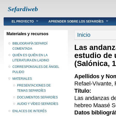
Sefardiweb
Main menu
EL PROYECTO
APRENDER SOBRE LOS SEFARDÍES
Se encuentra ust
Materiales y recursos
Inicio
BIBLIOGRAFÍA SEFARDÍ
Las andanza
COMENTADA
estudio de
QUIÉN ES QUIÉN EN LA
LITERATURA EN LADINO
(Salónica, 
CORRESPONSALES DE ÁNGEL
PULIDO
Apellidos y No
MATERIALES
Refael-Vivante, 
PRESENTACIONES DE
Título:
TEMAS SEFARDÍES
Las andanzas de 
DOCUMENTOS SEFARDÍES
hebreo Maasé So
AUDIO Y VÍDEO SEFARDÍES
Datos bibliográ
ENLACES DE INTERÉS