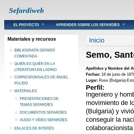
Sefardiweb
Main menu
EL PROYECTO
APRENDER SOBRE LOS SEFARDÍES
Se encuentra ust
Materiales y recursos
Inicio
BIBLIOGRAFÍA SEFARDÍ
Semo, Sant
COMENTADA
QUIÉN ES QUIÉN EN LA
Apellidos y Nombre del A
LITERATURA EN LADINO
Fechas:
18 de junio de 187
CORRESPONSALES DE ÁNGEL
Lugar:
Ruse (Bulgaria)-Est
PULIDO
Perfil:
MATERIALES
Ingeniero y homb
PRESENTACIONES DE
movimiento de l
TEMAS SEFARDÍES
(Bulgaria) y vivi
DOCUMENTOS SEFARDÍES
conseguir la nac
AUDIO Y VÍDEO SEFARDÍES
colaboracionista
ENLACES DE INTERÉS