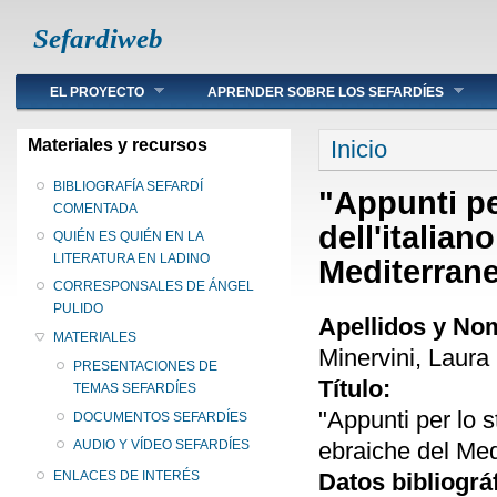
Sefardiweb
Main menu
EL PROYECTO
APRENDER SOBRE LOS SEFARDÍES
Se encuentra ust
Materiales y recursos
Inicio
BIBLIOGRAFÍA SEFARDÍ
"Appunti pe
COMENTADA
dell'italian
QUIÉN ES QUIÉN EN LA
LITERATURA EN LADINO
Mediterrane
CORRESPONSALES DE ÁNGEL
PULIDO
Apellidos y No
MATERIALES
Minervini, Laura
PRESENTACIONES DE
Título:
TEMAS SEFARDÍES
"Appunti per lo s
DOCUMENTOS SEFARDÍES
ebraiche del Med
AUDIO Y VÍDEO SEFARDÍES
Datos bibliográ
ENLACES DE INTERÉS