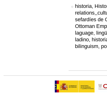
historia, Histo
relations,,cult
sefardíes de 
Ottoman Empir
laguage, ling
ladino, histor
bilinguism, pol