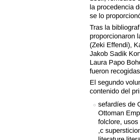
la procedencia d
se lo proporcion
Tras la bibliogra
proporcionaron l
(Zeki Effendi), 
Jakob Sadik Konf
Laura Papo Boho
fueron recogida
El segundo volum
contenido del pr
sefardíes de 
Ottoman Empir
folclore, usos
,c supersticio
literature,liter