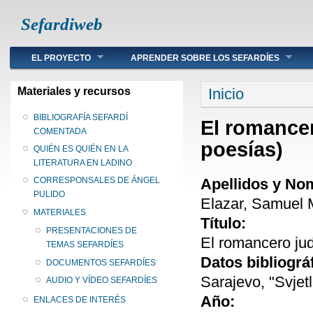
Sefardiweb
Main menu
EL PROYECTO
APRENDER SOBRE LOS SEFARDÍES
Se encuentra ust
Materiales y recursos
Inicio
BIBLIOGRAFÍA SEFARDÍ
El romance
COMENTADA
poesías)
QUIÉN ES QUIÉN EN LA
LITERATURA EN LADINO
Apellidos y No
CORRESPONSALES DE ÁNGEL
PULIDO
Elazar, Samuel 
MATERIALES
Título:
PRESENTACIONES DE
El romancero ju
TEMAS SEFARDÍES
Datos bibliográ
DOCUMENTOS SEFARDÍES
Sarajevo, "Svjet
AUDIO Y VÍDEO SEFARDÍES
Año:
ENLACES DE INTERÉS