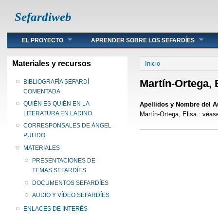
Sefardiweb
Main menu
EL PROYECTO
APRENDER SOBRE LOS SEFARDÍES
Se encuentra ust
Materiales y recursos
Inicio
Martín-Ortega, 
BIBLIOGRAFÍA SEFARDÍ
COMENTADA
QUIÉN ES QUIÉN EN LA
Apellidos y Nombre del A
LITERATURA EN LADINO
Martín-Ortega, Elisa : véas
CORRESPONSALES DE ÁNGEL
PULIDO
MATERIALES
PRESENTACIONES DE
TEMAS SEFARDÍES
DOCUMENTOS SEFARDÍES
AUDIO Y VÍDEO SEFARDÍES
ENLACES DE INTERÉS