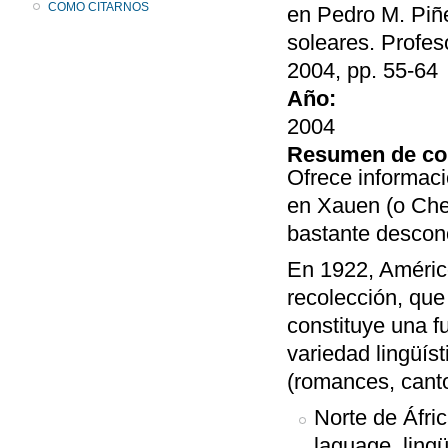
COMO CITARNOS
en Pedro M. Piñe
soleares. Profes
2004, pp. 55-64
Año:
2004
Resumen de co
Ofrece informaci
en Xauen (o Che
bastante descon
En 1922, Améric
recolección, que
constituye una f
variedad lingüís
(romances, canto
Norte de Áfri
laguage, lingü