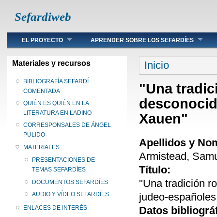
Sefardiweb
Main menu
EL PROYECTO
APRENDER SOBRE LOS SEFARDÍES
Se encuentra ust
Materiales y recursos
Inicio
BIBLIOGRAFÍA SEFARDÍ
"Una tradic
COMENTADA
desconocid
QUIÉN ES QUIÉN EN LA
LITERATURA EN LADINO
Xauen"
CORRESPONSALES DE ÁNGEL
PULIDO
Apellidos y No
MATERIALES
Armistead, Samu
PRESENTACIONES DE
Título:
TEMAS SEFARDÍES
"Una tradición 
DOCUMENTOS SEFARDÍES
judeo-españoles
AUDIO Y VÍDEO SEFARDÍES
Datos bibliográ
ENLACES DE INTERÉS