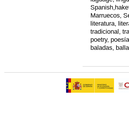
Spanish,haketí
Marruecos, Se
literatura, lite
tradicional, tr
poetry, poesía
baladas, ball