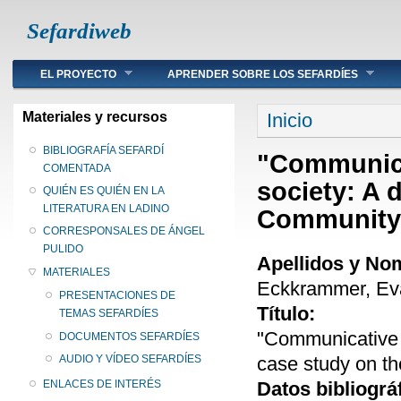
Sefardiweb
Main menu
EL PROYECTO
APRENDER SOBRE LOS SEFARDÍES
Se encuentra ust
Materiales y recursos
Inicio
BIBLIOGRAFÍA SEFARDÍ
"Communicat
COMENTADA
society: A 
QUIÉN ES QUIÉN EN LA
LITERATURA EN LADINO
Community 
CORRESPONSALES DE ÁNGEL
PULIDO
Apellidos y No
MATERIALES
Eckkrammer, Ev
PRESENTACIONES DE
Título:
TEMAS SEFARDÍES
"Communicative P
DOCUMENTOS SEFARDÍES
case study on t
AUDIO Y VÍDEO SEFARDÍES
Datos bibliográ
ENLACES DE INTERÉS