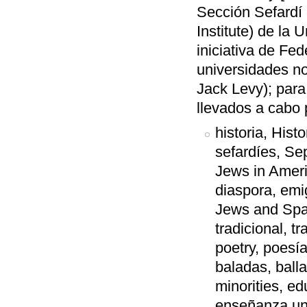
Sección Sefardí 
Institute) de la
iniciativa de Fed
universidades n
Jack Levy); para
llevados a cabo
historia, Hist
sefardíes, Se
Jews in Ameri
diaspora, emi
Jews and Spain,
tradicional, tr
poetry, poesía
baladas, balla
minorities, e
enseñanza uni