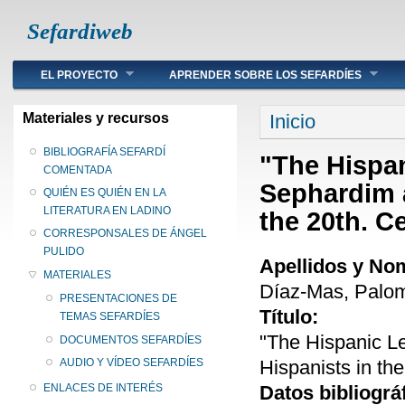
Sefardiweb
Main menu
EL PROYECTO
APRENDER SOBRE LOS SEFARDÍES
Se encuentra ust
Materiales y recursos
Inicio
BIBLIOGRAFÍA SEFARDÍ
"The Hispa
COMENTADA
Sephardim a
QUIÉN ES QUIÉN EN LA
LITERATURA EN LADINO
the 20th. C
CORRESPONSALES DE ÁNGEL
PULIDO
Apellidos y No
MATERIALES
Díaz-Mas, Palo
PRESENTACIONES DE
Título:
TEMAS SEFARDÍES
"The Hispanic L
DOCUMENTOS SEFARDÍES
Hispanists in the
AUDIO Y VÍDEO SEFARDÍES
Datos bibliográ
ENLACES DE INTERÉS