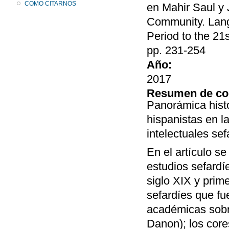
COMO CITARNOS
en Mahir Saul y
Community. Lang
Period to the 21
pp. 231-254
Año:
2017
Resumen de co
Panorámica histó
hispanistas en la
intelectuales sef
En el artículo se
estudios sefardíe
siglo XIX y prime
sefardíes que fu
académicas sobr
Danon); los core