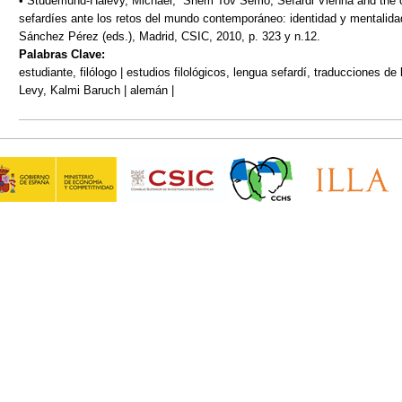
• Studemund-Halevy, Michael, “Shem Tov Semo, Sefardi Vienna and the c
sefardíes ante los retos del mundo contemporáneo: identidad y mentali
Sánchez Pérez (eds.), Madrid, CSIC, 2010, p. 323 y n.12.
Palabras Clave:
estudiante, filólogo | estudios filológicos, lengua sefardí, traducciones de 
Levy, Kalmi Baruch | alemán |