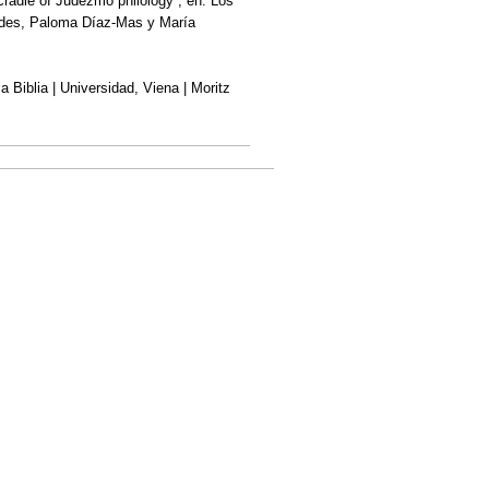
radle of Judezmo philology”, en: Los
dades, Paloma Díaz-Mas y María
la Biblia | Universidad, Viena | Moritz