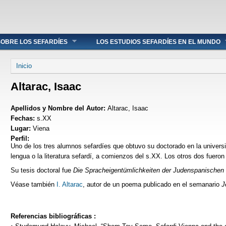
OBRE LOS SEFARDÍES
LOS ESTUDIOS SEFARDÍES EN EL MUNDO
Se encuentra usted aquí
Inicio
Altarac, Isaac
Apellidos y Nombre del Autor:
Altarac, Isaac
Fechas:
s.XX
Lugar:
Viena
Perfil:
Uno de los tres alumnos sefardíes que obtuvo su doctorado en la universid
lengua o la literatura sefardí, a comienzos del s.XX. Los otros dos fuero
Su tesis doctoral fue
Die Spracheigentümlichkeiten der Judenspanischen
Véase también
I. Altarac
, autor de un poema publicado en el semanario
J
Referencias bibliográficas :