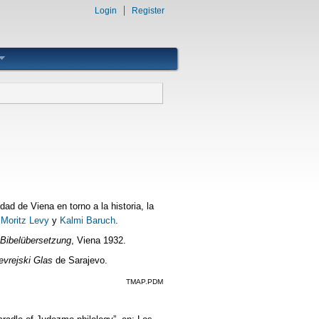
Login
Register
ad de Viena en torno a la historia, la
n
Moritz Levy
y
Kalmi Baruch
.
 Bibelübersetzung
, Viena 1932.
evrejski Glas
de Sarajevo.
TMAP.PDM