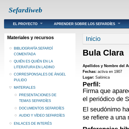
Sefardiweb
Main menu
EL PROYECTO
APRENDER SOBRE LOS SEFARDÍES
Se encuentra ust
Materiales y recursos
Inicio
BIBLIOGRAFÍA SEFARDÍ
Bula Clara
COMENTADA
QUIÉN ES QUIÉN EN LA
Apellidos y Nombre del A
LITERATURA EN LADINO
Fechas:
activa en 1907
CORRESPONSALES DE ÁNGEL
Lugar:
Salónica
PULIDO
Perfil:
MATERIALES
Firma que apare
PRESENTACIONES DE
el periódico de 
TEMAS SEFARDÍES
El seudónimo hac
DOCUMENTOS SEFARDÍES
AUDIO Y VÍDEO SEFARDÍES
se refiere a una
ENLACES DE INTERÉS