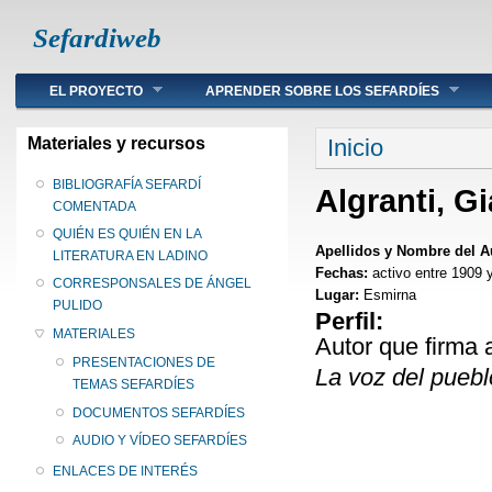
Sefardiweb
Main menu
EL PROYECTO
APRENDER SOBRE LOS SEFARDÍES
Se encuentra ust
Materiales y recursos
Inicio
BIBLIOGRAFÍA SEFARDÍ
Algranti, 
COMENTADA
QUIÉN ES QUIÉN EN LA
Apellidos y Nombre del A
LITERATURA EN LADINO
Fechas:
activo entre 1909 
CORRESPONSALES DE ÁNGEL
Lugar:
Esmirna
PULIDO
Perfil:
MATERIALES
Autor que firma 
PRESENTACIONES DE
La voz del puebl
TEMAS SEFARDÍES
DOCUMENTOS SEFARDÍES
AUDIO Y VÍDEO SEFARDÍES
ENLACES DE INTERÉS