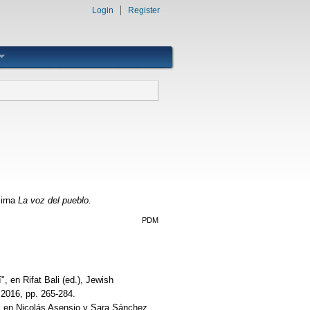
Login
Register
mirna
La voz del pueblo.
PDM
, en Rifat Bali (ed.), Jewish
 2016, pp. 265-284.
4" en Nicolás Asensio y Sara Sánchez