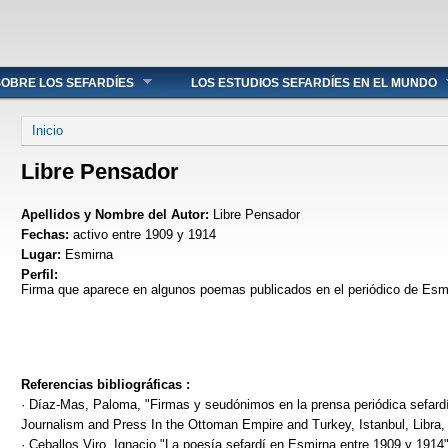
OBRE LOS SEFARDÍES
LOS ESTUDIOS SEFARDÍES EN EL MUNDO
Se encuentra usted aquí
Inicio
Libre Pensador
Apellidos y Nombre del Autor:
Libre Pensador
Fechas:
activo entre 1909 y 1914
Lugar:
Esmirna
Perfil:
Firma que aparece en algunos poemas publicados en el periódico de Es
Referencias bibliográficas :
· Díaz-Mas, Paloma, "Firmas y seudónimos en la prensa periódica sefardí"
Journalism and Press In the Ottoman Empire and Turkey, Istanbul, Libra,
· Ceballos Viro, Ignacio "La poesía sefardí en Esmirna entre 1909 y 191