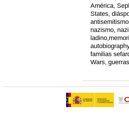
América, Seph
States, diásp
antisemitismo
nazismo, naz
ladino,memori
autobiography,
familias sefa
Wars, guerras