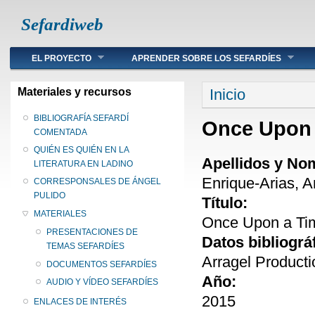
Sefardiweb
Main menu
EL PROYECTO
APRENDER SOBRE LOS SEFARDÍES
Se encuentra ust
Materiales y recursos
Inicio
BIBLIOGRAFÍA SEFARDÍ
Once Upon 
COMENTADA
QUIÉN ES QUIÉN EN LA
Apellidos y No
LITERATURA EN LADINO
Enrique-Arias, 
CORRESPONSALES DE ÁNGEL
PULIDO
Título:
MATERIALES
Once Upon a Tim
PRESENTACIONES DE
Datos bibliográ
TEMAS SEFARDÍES
Arragel Product
DOCUMENTOS SEFARDÍES
Año:
AUDIO Y VÍDEO SEFARDÍES
2015
ENLACES DE INTERÉS