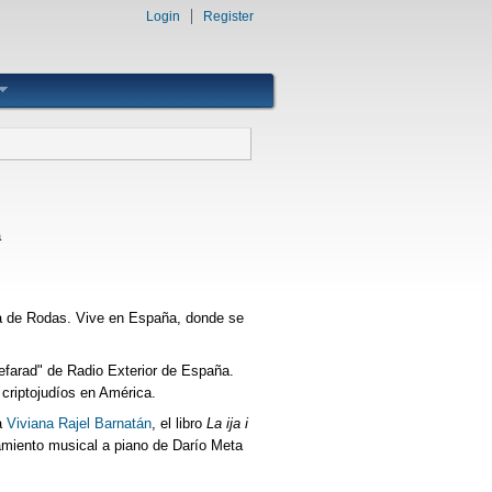
Login
Register
a
sla de Rodas. Vive en España, donde se
efarad" de Radio Exterior de España.
s criptojudíos en América.
ja
Viviana Rajel Barnatán
, el libro
La ija i
amiento musical a piano de Darío Meta