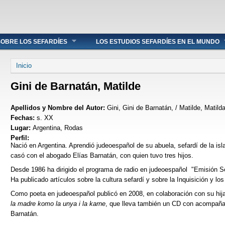
OBRE LOS SEFARDÍES
LOS ESTUDIOS SEFARDÍES EN EL MUNDO
Se encuentra usted aquí
Inicio
Gini de Barnatán, Matilde
Apellidos y Nombre del Autor:
Gini, Gini de Barnatán, / Matilde, Matild
Fechas:
s. XX
Lugar:
Argentina, Rodas
Perfil:
Nació en Argentina. Aprendió judeoespañol de su abuela, sefardí de la i
casó con el abogado Elías Barnatán, con quien tuvo tres hijos.
Desde 1986 ha dirigido el programa de radio en judeoespañol "Emisión S
Ha publicado artículos sobre la cultura sefardí y sobre la Inquisición y lo
Como poeta en judeoespañol publicó en 2008, en colaboración con su hi
la madre komo la unya i la karne
, que lleva también un CD con acompañ
Barnatán.