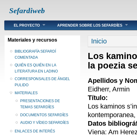
Sefardiweb
Main menu
EL PROYECTO
APRENDER SOBRE LOS SEFARDÍES
Se encuentra ust
Materiales y recursos
Inicio
BIBLIOGRAFÍA SEFARDÍ
Los kaminos
COMENTADA
la poezia s
QUIÉN ES QUIÉN EN LA
LITERATURA EN LADINO
Apellidos y No
CORRESPONSALES DE ÁNGEL
PULIDO
Eidherr, Armin
MATERIALES
Título:
PRESENTACIONES DE
Los kaminos s’in
TEMAS SEFARDÍES
kontemporanea,
DOCUMENTOS SEFARDÍES
Datos bibliográ
AUDIO Y VÍDEO SEFARDÍES
Viena: Am Hereze
ENLACES DE INTERÉS