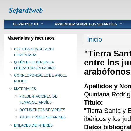
Sefardiweb
Main menu
EL PROYECTO
APRENDER SOBRE LOS SEFARDÍES
Se encuentra ust
Materiales y recursos
Inicio
BIBLIOGRAFÍA SEFARDÍ
"Tierra San
COMENTADA
entre los ju
QUIÉN ES QUIÉN EN LA
LITERATURA EN LADINO
arabófonos 
CORRESPONSALES DE ÁNGEL
PULIDO
Apellidos y No
MATERIALES
Quintana Rodríg
PRESENTACIONES DE
Título:
TEMAS SEFARDÍES
"Tierra Santa y 
DOCUMENTOS SEFARDÍES
ibéricos y los ju
AUDIO Y VÍDEO SEFARDÍES
Datos bibliográ
ENLACES DE INTERÉS