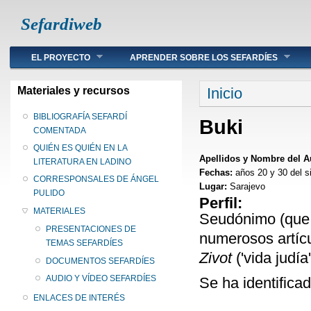
Sefardiweb
Main menu
EL PROYECTO
APRENDER SOBRE LOS SEFARDÍES
Se encuentra ust
Materiales y recursos
Inicio
BIBLIOGRAFÍA SEFARDÍ
Buki
COMENTADA
QUIÉN ES QUIÉN EN LA
Apellidos y Nombre del A
LITERATURA EN LADINO
Fechas:
años 20 y 30 del s
CORRESPONSALES DE ÁNGEL
Lugar:
Sarajevo
PULIDO
Perfil:
MATERIALES
Seudónimo (que s
PRESENTACIONES DE
numerosos artícu
TEMAS SEFARDÍES
Zivot
('vida judí
DOCUMENTOS SEFARDÍES
AUDIO Y VÍDEO SEFARDÍES
Se ha identifica
ENLACES DE INTERÉS