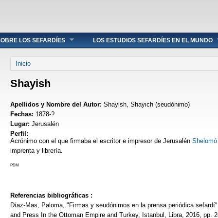
OBRE LOS SEFARDÍES
LOS ESTUDIOS SEFARDÍES EN EL MUNDO
Se encuentra usted aquí
Inicio
Shayish
Apellidos y Nombre del Autor:
Shayish, Shayich (seudónimo)
Fechas:
1878-?
Lugar:
Jerusalén
Perfil:
Acrónimo con el que firmaba el escritor e impresor de Jerusalén
Shelomó 
imprenta y librería.
PDM
Referencias bibliográficas :
Díaz-Mas, Paloma, "Firmas y seudónimos en la prensa periódica sefardí", 
and Press In the Ottoman Empire and Turkey, Istanbul, Libra, 2016, pp. 