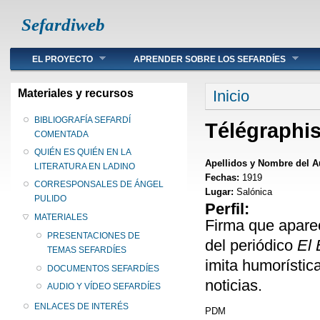
Sefardiweb
Main menu
EL PROYECTO
APRENDER SOBRE LOS SEFARDÍES
Se encuentra ust
Materiales y recursos
Inicio
BIBLIOGRAFÍA SEFARDÍ
Télégraphis
COMENTADA
QUIÉN ES QUIÉN EN LA
Apellidos y Nombre del A
LITERATURA EN LADINO
Fechas:
1919
CORRESPONSALES DE ÁNGEL
Lugar:
Salónica
PULIDO
Perfil:
MATERIALES
Firma que aparec
PRESENTACIONES DE
del periódico
El 
TEMAS SEFARDÍES
imita humorísti
DOCUMENTOS SEFARDÍES
noticias.
AUDIO Y VÍDEO SEFARDÍES
ENLACES DE INTERÉS
PDM