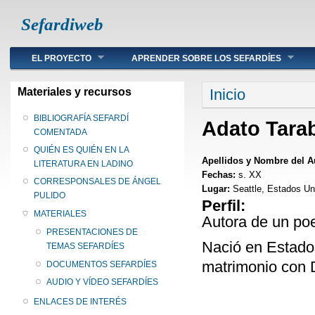
Sefardiweb
Main menu
EL PROYECTO
APRENDER SOBRE LOS SEFARDÍES
Se encuentra ust
Materiales y recursos
Inicio
BIBLIOGRAFÍA SEFARDÍ
Adato Tarab
COMENTADA
QUIÉN ES QUIÉN EN LA
Apellidos y Nombre del A
LITERATURA EN LADINO
Fechas:
s. XX
CORRESPONSALES DE ÁNGEL
Lugar:
Seattle, Estados Uni
PULIDO
Perfil:
MATERIALES
Autora de un po
PRESENTACIONES DE
Nació en Estados
TEMAS SEFARDÍES
matrimonio con D
DOCUMENTOS SEFARDÍES
AUDIO Y VÍDEO SEFARDÍES
ENLACES DE INTERÉS