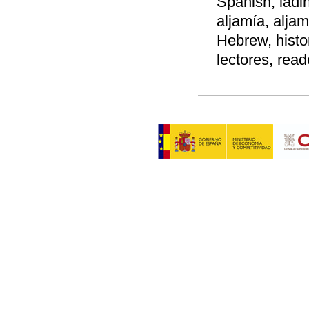
Spanish, ladin
aljamía, alja
Hebrew, histor
lectores, read