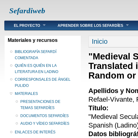
Sefardiweb
Main menu
EL PROYECTO
APRENDER SOBRE LOS SEFARDÍES
Se encuentra ust
Materiales y recursos
Inicio
BIBLIOGRAFÍA SEFARDÍ
"Medieval S
COMENTADA
Translated 
QUIÉN ES QUIÉN EN LA
LITERATURA EN LADINO
Random or 
CORRESPONSALES DE ÁNGEL
PULIDO
Apellidos y No
MATERIALES
Refael-Vivante, 
PRESENTACIONES DE
Título:
TEMAS SEFARDÍES
"Medieval Secula
DOCUMENTOS SEFARDÍES
Spanish (Ladino
AUDIO Y VÍDEO SEFARDÍES
Datos bibliográ
ENLACES DE INTERÉS