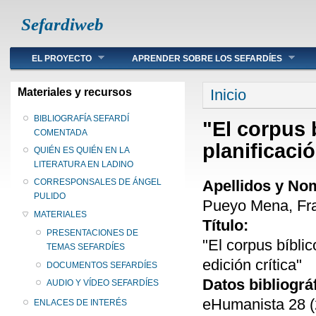
Sefardiweb
Main menu
EL PROYECTO
APRENDER SOBRE LOS SEFARDÍES
Se encuentra ust
Materiales y recursos
Inicio
BIBLIOGRAFÍA SEFARDÍ
"El corpus 
COMENTADA
planificació
QUIÉN ES QUIÉN EN LA
LITERATURA EN LADINO
Apellidos y No
CORRESPONSALES DE ÁNGEL
PULIDO
Pueyo Mena, Fra
MATERIALES
Título:
PRESENTACIONES DE
"El corpus bíblic
TEMAS SEFARDÍES
edición crítica"
DOCUMENTOS SEFARDÍES
Datos bibliográ
AUDIO Y VÍDEO SEFARDÍES
eHumanista 28 (
ENLACES DE INTERÉS