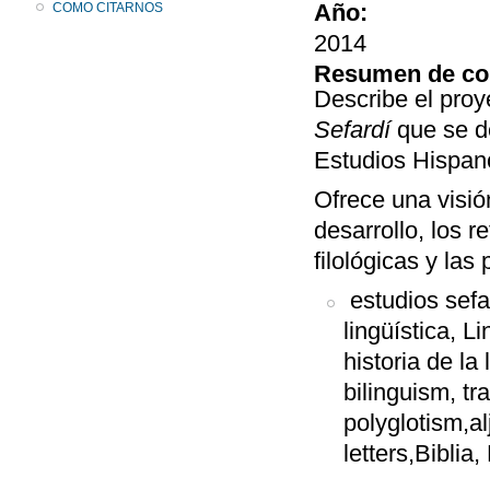
Año:
COMO CITARNOS
2014
Resumen de co
Describe el proy
Sefardí
que se de
Estudios Hispano
Ofrece una visió
desarrollo, los r
filológicas y las
estudios sefa
lingüística, L
historia de la
bilinguism, tr
polyglotism,a
letters,Biblia,