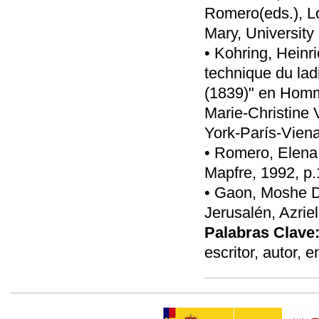
Romero(eds.), L
Mary, University
• Kohring, Heinr
technique du la
(1839)" en Homm
Marie-Christine 
York-París-Viena
• Romero, Elena,
Mapfre, 1992, p.
• Gaon, Moshe Da
Jerusalén, Azriel
Palabras Clave
escritor, autor, 