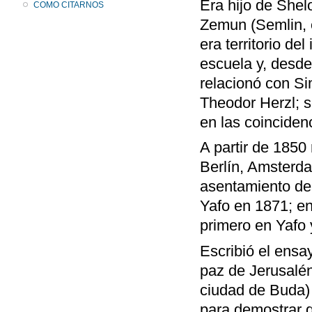
Era hijo de Shel
COMO CITARNOS
Zemun (Semlin, 
era territorio de
escuela y, desde
relacionó con Si
Theodor Herzl; s
en las coinciden
A partir de 1850 
Berlín, Amsterd
asentamiento de 
Yafo en 1871; en
primero en Yafo
Escribió el ensay
paz de Jerusalén
ciudad de Buda) 
para demostrar q