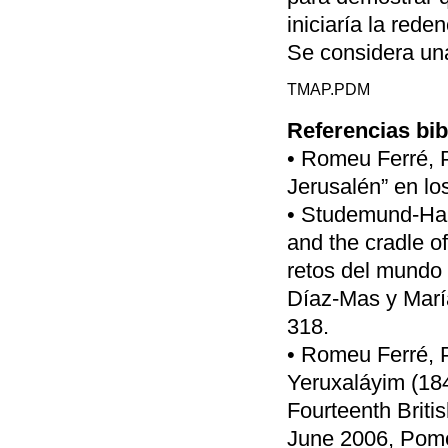
iniciaría la rede
Se considera una
TMAP.PDM
Referencias bib
• Romeu Ferré, P
Jerusalén” en lo
• Studemund-Hal
and the cradle o
retos del mundo
Díaz-Mas y Marí
318.
• Romeu Ferré, P
Yeruxaláyim (184
Fourteenth Brit
June 2006, Pomer