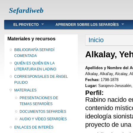
Sefardiweb
Main menu
EL PROYECTO
APRENDER SOBRE LOS SEFARDÍES
Se encuentra ust
Materiales y recursos
Inicio
BIBLIOGRAFÍA SEFARDÍ
Alkalay, Ye
COMENTADA
QUIÉN ES QUIÉN EN LA
Apellidos y Nombre del A
LITERATURA EN LADINO
Alkalay, Alkal'ay, Alcalay
CORRESPONSALES DE ÁNGEL
Fechas:
1798-1878
PULIDO
Lugar:
Sarajevo-Jerusalén,
MATERIALES
Perfil:
Rabino nacido en
PRESENTACIONES DE
TEMAS SEFARDÍES
contenido místic
DOCUMENTOS SEFARDÍES
ideología sionist
AUDIO Y VÍDEO SEFARDÍES
proyecto de una p
ENLACES DE INTERÉS