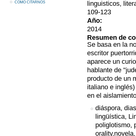
linguisticos, lit
COMO CITARNOS
109-123
Año:
2014
Resumen de co
Se basa en la 
escritor puertor
aparece un curi
hablante de "jud
producto de un m
italiano e inglés
en el aislamiento
diáspora, dia
lingüística, 
poliglotismo, p
orality,novela,