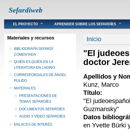
Sefardiweb
Main menu
EL PROYECTO
APRENDER SOBRE LOS SEFARDÍES
Se encuentra ust
Materiales y recursos
Inicio
BIBLIOGRAFÍA SEFARDÍ
"El judeoes
COMENTADA
doctor Jer
QUIÉN ES QUIÉN EN LA
LITERATURA EN LADINO
Apellidos y No
CORRESPONSALES DE ÁNGEL
PULIDO
Kunz, Marco
MATERIALES
Título:
PRESENTACIONES DE
"El judeoespañol
TEMAS SEFARDÍES
Guzmansky"
DOCUMENTOS SEFARDÍES
Datos bibliográ
AUDIO Y VÍDEO SEFARDÍES
en Yvette Bürki 
ENLACES DE INTERÉS