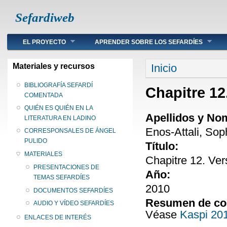
Sefardiweb
Main menu
EL PROYECTO
APRENDER SOBRE LOS SEFARDÍES
Se encuentra ust
Materiales y recursos
Inicio
BIBLIOGRAFÍA SEFARDÍ
Chapitre 12
COMENTADA
QUIÉN ES QUIÉN EN LA
Apellidos y No
LITERATURA EN LADINO
Enos-Attali, Sop
CORRESPONSALES DE ÁNGEL
PULIDO
Título:
MATERIALES
Chapitre 12. Ver
PRESENTACIONES DE
Año:
TEMAS SEFARDÍES
2010
DOCUMENTOS SEFARDÍES
Resumen de co
AUDIO Y VÍDEO SEFARDÍES
Véase
Kaspi 20
ENLACES DE INTERÉS