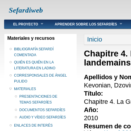
Sefardiweb
Main menu
EL PROYECTO
APRENDER SOBRE LOS SEFARDÍES
Se encuentra ust
Materiales y recursos
Inicio
BIBLIOGRAFÍA SEFARDÍ
Chapitre 4.
COMENTADA
landemains
QUIÉN ES QUIÉN EN LA
LITERATURA EN LADINO
Apellidos y No
CORRESPONSALES DE ÁNGEL
PULIDO
Kevonian, Dzovi
MATERIALES
Título:
PRESENTACIONES DE
Chapitre 4. La 
TEMAS SEFARDÍES
Año:
DOCUMENTOS SEFARDÍES
2010
AUDIO Y VÍDEO SEFARDÍES
Resumen de co
ENLACES DE INTERÉS