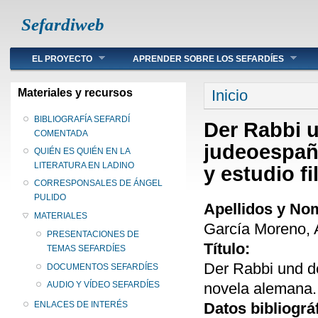
Sefardiweb
Main menu
EL PROYECTO
APRENDER SOBRE LOS SEFARDÍES
Se encuentra ust
Materiales y recursos
Inicio
BIBLIOGRAFÍA SEFARDÍ
Der Rabbi u
COMENTADA
judeoespaño
QUIÉN ES QUIÉN EN LA
LITERATURA EN LADINO
y estudio fi
CORRESPONSALES DE ÁNGEL
PULIDO
Apellidos y No
MATERIALES
García Moreno, A
PRESENTACIONES DE
Título:
TEMAS SEFARDÍES
Der Rabbi und de
DOCUMENTOS SEFARDÍES
novela alemana. 
AUDIO Y VÍDEO SEFARDÍES
Datos bibliográ
ENLACES DE INTERÉS