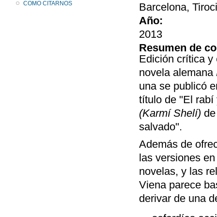
COMO CITARNOS
Barcelona, Tiroc
Año:
2013
Resumen de co
Edición crítica 
novela alemana
una se publicó e
título de "El rabí
(Karmí Shelí)
de 
salvado".
Además de ofrece
las versiones en
novelas, y las re
Viena parece bas
derivar de una d