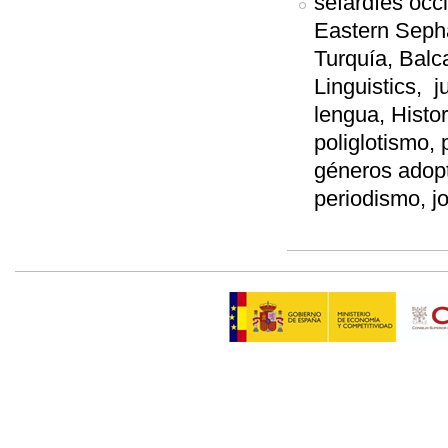
sefardíes occ
Eastern Seph
Turquía, Balca
Linguistics, j
lengua, Histor
poliglotismo, 
géneros adopta
periodismo, j