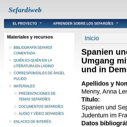
Sefardiweb
Main menu
EL PROYECTO
APRENDER SOBRE LOS SEFARDÍES
Se encuentra ust
Materiales y recursos
Inicio
BIBLIOGRAFÍA SEFARDÍ
Spanien und
COMENTADA
Umgang mi
QUIÉN ES QUIÉN EN LA
LITERATURA EN LADINO
und in Dem
CORRESPONSALES DE ÁNGEL
PULIDO
Apellidos y No
MATERIALES
Menny, Anna Le
PRESENTACIONES DE
Título:
TEMAS SEFARDÍES
Spanien und Sep
DOCUMENTOS SEFARDÍES
Judentum im Fra
AUDIO Y VÍDEO SEFARDÍES
Datos bibliográ
ENLACES DE INTERÉS