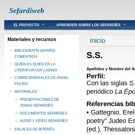
Sefardiweb
Main menu
EL PROYECTO
APRENDER SOBRE LOS SEFARDÍES
Se encuentra ust
Materiales y recursos
Inicio
BIBLIOGRAFÍA SEFARDÍ
S.S.
COMENTADA
QUIÉN ES QUIÉN EN LA
Apellidos y Nombre del A
LITERATURA EN LADINO
Perfil:
CORRESPONSALES DE ÁNGEL
Con las siglas S
PULIDO
periódico
La Ép
MATERIALES
PRESENTACIONES DE
Referencias bib
TEMAS SEFARDÍES
• Gattegnio, Ere
DOCUMENTOS SEFARDÍES
poetry” Judeo Es
AUDIO Y VÍDEO SEFARDÍES
(ed.), Thessalon
ENLACES DE INTERÉS