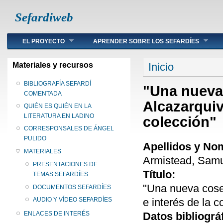
Sefardiweb
Main menu
EL PROYECTO
APRENDER SOBRE LOS SEFARDÍES
Se encuentra ust
Materiales y recursos
Inicio
BIBLIOGRAFÍA SEFARDÍ
"Una nueva
COMENTADA
Alcazarquivi
QUIÉN ES QUIÉN EN LA
LITERATURA EN LADINO
colección"
CORRESPONSALES DE ÁNGEL
PULIDO
Apellidos y No
MATERIALES
Armistead, Samu
PRESENTACIONES DE
Título:
TEMAS SEFARDÍES
"Una nueva cosec
DOCUMENTOS SEFARDÍES
e interés de la c
AUDIO Y VÍDEO SEFARDÍES
Datos bibliográ
ENLACES DE INTERÉS