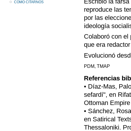
Escribió la farsa
COMO CITARNOS
reproduce las te
por las eleccione
ideología sociali
Colaboró con el 
que era redacto
Evolucionó desde
PDM, TMAP
Referencias bib
• Díaz-Mas, Pal
sefardí", en Rifa
Ottoman Empire a
• Sánchez, Rosa 
en Satirical Tex
Thessaloniki. Pr