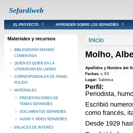
Sefardiweb
Main menu
EL PROYECTO
APRENDER SOBRE LOS SEFARDÍES
Se encuentra ust
Materiales y recursos
Inicio
BIBLIOGRAFÍA SEFARDÍ
Molho, Albe
COMENTADA
QUIÉN ES QUIÉN EN LA
Apellidos y Nombre del A
LITERATURA EN LADINO
Fechas:
s.XX
CORRESPONSALES DE ÁNGEL
Lugar:
Salónica
PULIDO
Perfil:
MATERIALES
Periodista, humo
PRESENTACIONES DE
Escribió numeroso
TEMAS SEFARDÍES
como francés, it
DOCUMENTOS SEFARDÍES
AUDIO Y VÍDEO SEFARDÍES
Desde 1929 hasta
ENLACES DE INTERÉS