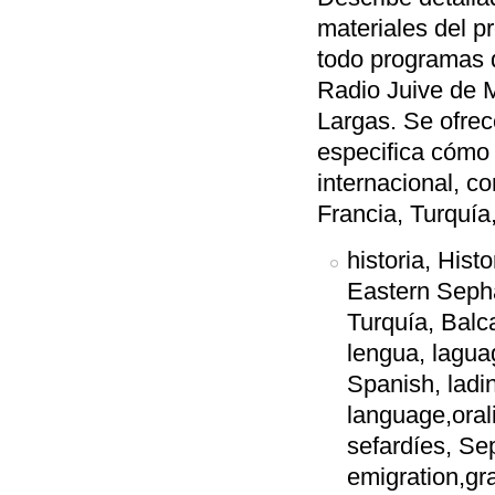
materiales del p
todo programas 
Radio Juive de Ma
Largas. Se ofrec
especifica cómo
internacional, c
Francia, Turquía,
historia, Histo
Eastern Seph
Turquía, Balca
lengua, laguag
Spanish, ladin
language,orali
sefardíes, Sep
emigration,gr