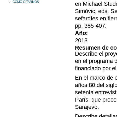
COMO CITARNOS
en Michael Stude
Simóvic, eds. Se
sefardíes en tie
pp. 385-407.
Año:
2013
Resumen de co
Describe el proy
en el programa 
financiado por el
En el marco de e
años 80 del sigl
setenta entrevis
París, que proce
Sarajevo.
Describe detalla