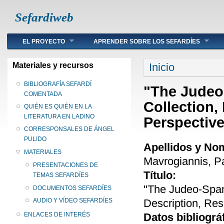
Sefardiweb
Main menu
EL PROYECTO
APRENDER SOBRE LOS SEFARDÍES
Se encuentra ust
Materiales y recursos
Inicio
BIBLIOGRAFÍA SEFARDÍ
"The Judeo-
COMENTADA
Collection,
QUIÉN ES QUIÉN EN LA
LITERATURA EN LADINO
Perspectiv
CORRESPONSALES DE ÁNGEL
PULIDO
Apellidos y No
MATERIALES
Mavrogiannis, P
PRESENTACIONES DE
Título:
TEMAS SEFARDÍES
"The Judeo-Spani
DOCUMENTOS SEFARDÍES
Description, Res
AUDIO Y VÍDEO SEFARDÍES
Datos bibliográ
ENLACES DE INTERÉS