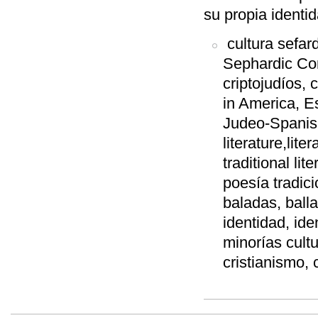
su propia identi
cultura sefar
Sephardic Co
criptojudíos,
in America, E
Judeo-Spanish,
literature,liter
traditional lit
poesía tradici
baladas, ball
identidad, iden
minorías cultu
cristianismo, 