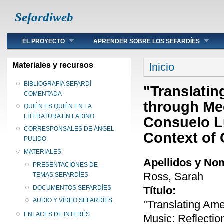
Sefardiweb
Main menu
EL PROYECTO
APRENDER SOBRE LOS SEFARDÍES
Se encuentra ust
Materiales y recursos
Inicio
BIBLIOGRAFÍA SEFARDÍ
"Translati
COMENTADA
through Med
QUIÉN ES QUIÉN EN LA
LITERATURA EN LADINO
Consuelo L
CORRESPONSALES DE ÁNGEL
Context of 
PULIDO
MATERIALES
Apellidos y No
PRESENTACIONES DE
Ross, Sarah
TEMAS SEFARDÍES
Título:
DOCUMENTOS SEFARDÍES
AUDIO Y VÍDEO SEFARDÍES
"Translating Am
ENLACES DE INTERÉS
Music: Reflectio