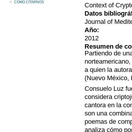
COMO CITARNOS
Context of Crypt
Datos bibliográ
Journal of Medit
Año:
2012
Resumen de co
Partiendo de una
norteamericano, 
a quien la autor
(Nuevo México, 
Consuelo Luz fu
considera cripto
cantora en la co
son una combinac
poemas de compos
analiza cómo po