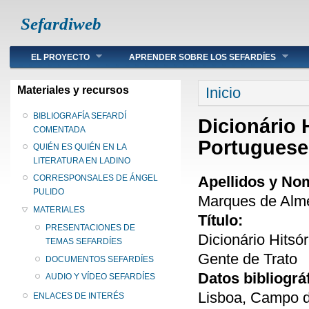
Sefardiweb
Main menu
EL PROYECTO
APRENDER SOBRE LOS SEFARDÍES
Se encuentra ust
Materiales y recursos
Inicio
BIBLIOGRAFÍA SEFARDÍ
Dicionário 
COMENTADA
Portuguese
QUIÉN ES QUIÉN EN LA
LITERATURA EN LADINO
Apellidos y No
CORRESPONSALES DE ÁNGEL
PULIDO
Marques de Almei
MATERIALES
Título:
PRESENTACIONES DE
Dicionário Hitsó
TEMAS SEFARDÍES
Gente de Trato
DOCUMENTOS SEFARDÍES
Datos bibliográ
AUDIO Y VÍDEO SEFARDÍES
Lisboa, Campo 
ENLACES DE INTERÉS