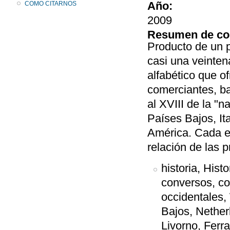
Año:
COMO CITARNOS
2009
Resumen de co
Producto de un p
casi una veintena
alfabético que of
comerciantes, b
al XVIII de la "n
Países Bajos, It
América. Cada en
relación de las 
historia, Hist
conversos, co
occidentales, 
Bajos, Nether
Livorno, Ferr