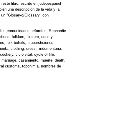
 este libro, escrito en judeoespañol
ién una descripción de la vida y la
e un "Glosaryo/Glossary" con
tudies,comunidades sefardíes, Sephardic
ions, folklore, folclore, usos y
es, folk beliefs, supersticiones,
menta, clothing, dress, indumentaria,
kery, ciclo vital, cycle of life,
o, marriage, casamiento, muerte, death,
neral customs, toponimia, nombres de