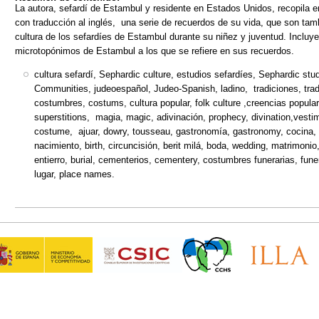
La autora, sefardí de Estambul y residente en Estados Unidos, recopila en
con traducción al inglés, una serie de recuerdos de su vida, que son tamb
cultura de los sefardíes de Estambul durante su niñez y juventud. Incluy
microtopónimos de Estambul a los que se refiere en sus recuerdos.
cultura sefardí, Sephardic culture, estudios sefardíes, Sephardic s
Communities, judeoespañol, Judeo-Spanish, ladino, tradiciones, tradit
costumbres, costums, cultura popular, folk culture ,creencias popular
superstitions, magia, magic, adivinación, prophecy, divination,vesti
costume, ajuar, dowry, tousseau, gastronomía, gastronomy, cocina, coo
nacimiento, birth, circuncisión, berit milá, boda, wedding, matrimoni
entierro, burial, cementerios, cementery, costumbres funerarias, fu
lugar, place names.