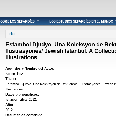
OBRE LOS SEFARDÍES
LOS ESTUDIOS SEFARDÍES EN EL MUNDO
Se encuentra usted aquí
Inicio
Estambol Djudyo. Una Koleksyon de Rek
Ilustrasyones/ Jewish Istanbul. A Collect
Illustrations
Apellidos y Nombre del Autor:
Kohen, Roz
Título:
Estambol Djudyo. Una Koleksyon de Rekuerdos i Ilustrasyones/ Jewish Is
Illustrations
Datos bibliográficos:
Istanbul, Libra, 2012.
Año:
2012
Resumen de contenido: