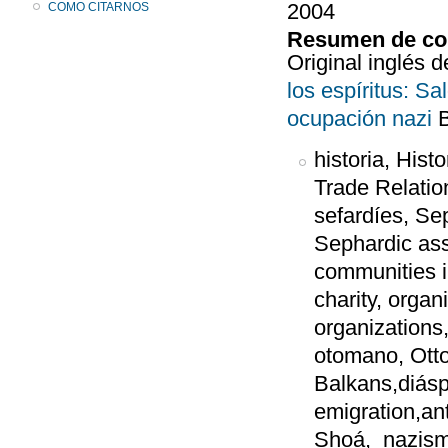
2004
COMO CITARNOS
Resumen de co
Original inglés d
los espíritus: S
ocupación nazi
B
historia, Hist
Trade Relatio
sefardíes, Se
Sephardic ass
communities in
charity, orga
organizations
otomano, Otto
Balkans,diásp
emigration,an
Shoá, nazism