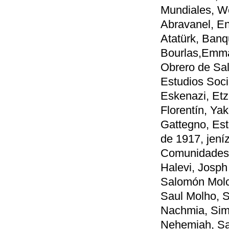
Mundiales, W
Abravanel, En
Atatürk, Banq
Bourlas,Emma
Obrero de Sal
Estudios Soci
Eskenazi, Etz
Florentín, Ya
Gattegno, Est
de 1917, jení
Comunidades 
Halevi, Josph
Salomón Molc
Saul Molho, S
Nachmia, Sim
Nehemiah, Sa