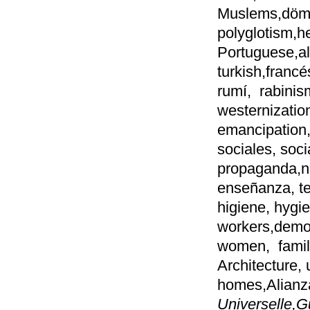
Muslems,dömné
polyglotism,h
Portuguese,al
turkish,francé
rumí, rabinism
westernizatio
emancipation,
sociales, socia
propaganda,na
enseñanza, te
higiene, hygie
workers,demog
women, famili
Architecture,
homes,Alianza
Universelle,G