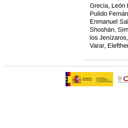
Grecia, León 
Pulido Fernán
Enmanuel Sal
Shoshán, Simo
los Jenízaros
Varar, Elefth