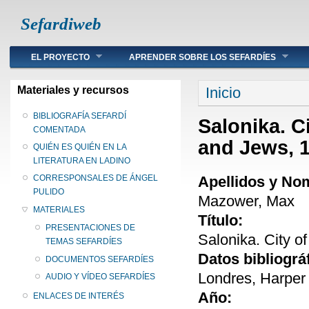
Sefardiweb
Main menu
EL PROYECTO
APRENDER SOBRE LOS SEFARDÍES
Se encuentra ust
Materiales y recursos
Inicio
BIBLIOGRAFÍA SEFARDÍ
Salonika. C
COMENTADA
and Jews, 
QUIÉN ES QUIÉN EN LA
LITERATURA EN LADINO
Apellidos y No
CORRESPONSALES DE ÁNGEL
PULIDO
Mazower, Max
MATERIALES
Título:
PRESENTACIONES DE
Salonika. City o
TEMAS SEFARDÍES
Datos bibliográ
DOCUMENTOS SEFARDÍES
Londres, Harper 
AUDIO Y VÍDEO SEFARDÍES
Año:
ENLACES DE INTERÉS