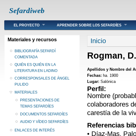
Sefardiweb
Main menu
EL PROYECTO
APRENDER SOBRE LOS SEFARDÍES
Se encuentra ust
Materiales y recursos
Inicio
BIBLIOGRAFÍA SEFARDÍ
Rogman, D
COMENTADA
QUIÉN ES QUIÉN EN LA
Apellidos y Nombre del A
LITERATURA EN LADINO
Fechas:
ha. 1900
CORRESPONSALES DE ÁNGEL
Lugar:
Salónica
PULIDO
Perfil:
MATERIALES
Nombre (probabl
PRESENTACIONES DE
colaboradores de
TEMAS SEFARDÍES
carestía de la vi
DOCUMENTOS SEFARDÍES
AUDIO Y VÍDEO SEFARDÍES
Referencias bib
ENLACES DE INTERÉS
• Díaz-Mas, Pal