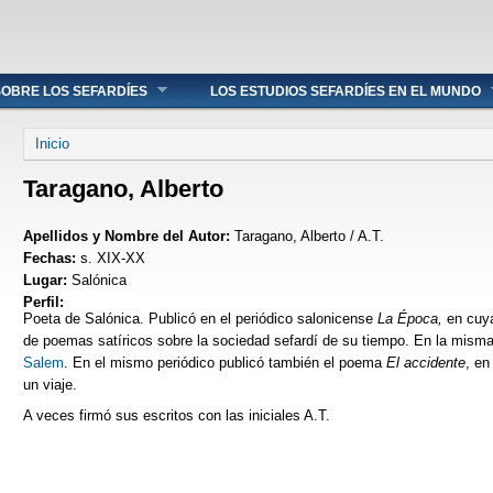
OBRE LOS SEFARDÍES
LOS ESTUDIOS SEFARDÍES EN EL MUNDO
Se encuentra usted aquí
Inicio
Taragano, Alberto
Apellidos y Nombre del Autor:
Taragano, Alberto / A.T.
Fechas:
s. XIX-XX
Lugar:
Salónica
Perfil:
Poeta de Salónica. Publicó en el periódico salonicense
La Época,
en cuy
de poemas satíricos sobre la sociedad sefardí de su tiempo. En la misma 
Salem
. En el mismo periódico publicó también el poema
El accidente
, en
un viaje.
A veces firmó sus escritos con las iniciales A.T.