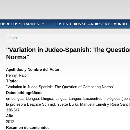
OBRE LOS SEFARDÍES
LOS ESTUDIOS SEFARDÍES EN EL MUNDO
Se encuentra usted aquí
Inicio
"Variation in Judeo-Spanish: The Questi
Norms"
Apellidos y Nombre del Autor:
Penny, Ralph
Título:
"Variation in Judeo-Spanish: The Question of Competing Norms"
Datos bibliográficos:
en Lengua, Llengua, Llingua, Lingua, Langue. Encuentros filológicos (ib
la profesora Beatrice Schmid, Yvette Bürki, Manuela Cimeli y Rosa Sánc
338-347.
Año:
2012
Resumen de contenido: