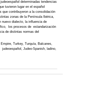
n judeoespañol determinadas tendencias
ue tuvieron lugar en el español
os que contribuyeron a la consolidación
stintas zonas de la Península Ibérica,
 nuevo dialecto, la influencia de
áfico, los procesos de estandarización
ncia de distintas normas del
 Empire, Turkey, Turquía, Balcanes,
s, judeoespañol, Judeo-Spanish, ladino,