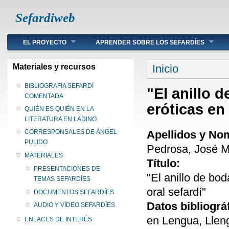
Sefardiweb
Main menu
EL PROYECTO
APRENDER SOBRE LOS SEFARDÍES
Se encuentra ust
Materiales y recursos
Inicio
BIBLIOGRAFÍA SEFARDÍ
"El anillo 
COMENTADA
eróticas en 
QUIÉN ES QUIÉN EN LA
LITERATURA EN LADINO
Apellidos y No
CORRESPONSALES DE ÁNGEL
PULIDO
Pedrosa, José 
MATERIALES
Título:
PRESENTACIONES DE
"El anillo de bod
TEMAS SEFARDÍES
oral sefardí"
DOCUMENTOS SEFARDÍES
Datos bibliográ
AUDIO Y VÍDEO SEFARDÍES
en Lengua, Llen
ENLACES DE INTERÉS