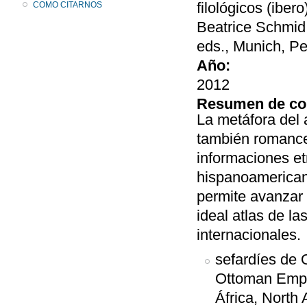
filológicos (ibe
COMO CITARNOS
Beatrice Schmid
eds., Munich, Pe
Año:
2012
Resumen de co
La metáfora del 
también romances
informaciones et
hispanoamerican
permite avanzar 
ideal atlas de l
internacionales.
sefardíes de 
Ottoman Empir
África, North 