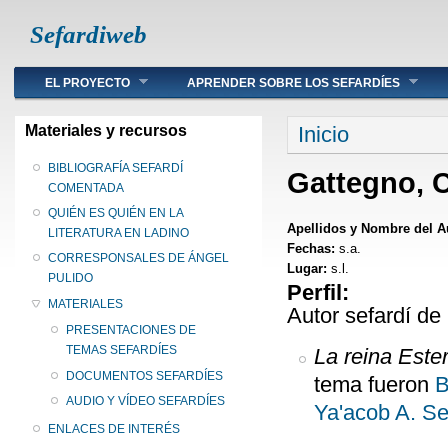
Sefardiweb
Main menu
EL PROYECTO
APRENDER SOBRE LOS SEFARDÍES
Se encuentra ust
Materiales y recursos
Inicio
BIBLIOGRAFÍA SEFARDÍ
Gattegno, 
COMENTADA
QUIÉN ES QUIÉN EN LA
Apellidos y Nombre del A
LITERATURA EN LADINO
Fechas:
s.a.
CORRESPONSALES DE ÁNGEL
Lugar:
s.l.
PULIDO
Perfil:
MATERIALES
Autor sefardí de
PRESENTACIONES DE
TEMAS SEFARDÍES
La reina Este
DOCUMENTOS SEFARDÍES
tema fueron
B
AUDIO Y VÍDEO SEFARDÍES
Ya'acob A. S
ENLACES DE INTERÉS