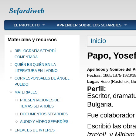
Sefardiweb
Main menu
EL PROYECTO
APRENDER SOBRE LOS SEFARDÍES
Se encuentra ust
Materiales y recursos
Inicio
BIBLIOGRAFÍA SEFARDÍ
Papo, Yose
COMENTADA
QUIÉN ES QUIÉN EN LA
Apellidos y Nombre del A
LITERATURA EN LADINO
Fechas:
1865/1875-1923/1
CORRESPONSALES DE ÁNGEL
Lugar:
Ruse (Rustchuk, Bul
PULIDO
Perfil:
MATERIALES
Escritor, dramat
PRESENTACIONES DE
Bulgaria.
TEMAS SEFARDÍES
Fue colaborador
DOCUMENTOS SEFARDÍES
AUDIO Y VÍDEO SEFARDÍES
Escribió las obr
ENLACES DE INTERÉS
izre'elí,
y
Miriam