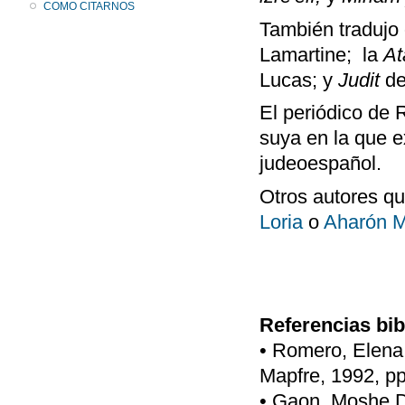
COMO CITARNOS
También tradujo 
Lamartine; la
At
Lucas; y
Judit
de
El periódico de
suya en la que e
judeoespañol.
Otros autores qu
Loria
o
Aharón 
Referencias bib
• Romero, Elena,
Mapfre, 1992, pp
• Gaon, Moshe Da